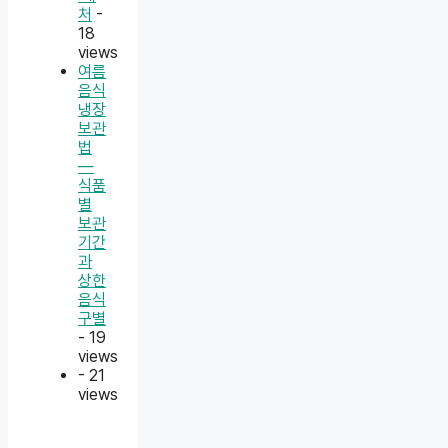
처
-
18
views
여름
음식
냉장
보관
법
—
식품
별
보관
기간
과
상한
음식
구별
- 19
views
- 21
views