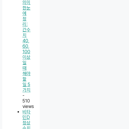
의미
한눈
에
정
리:
간수
치
40,
60,
100
이상
일
때
해야
할
일 5
가지
-
510
views
비타
민D
정상
수치