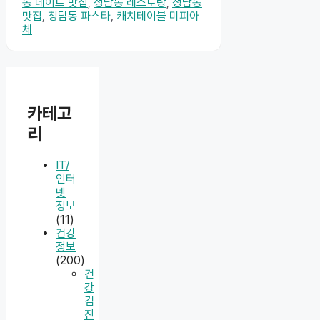
동 데이트 맛집
,
청담동 레스토랑
,
청담동
맛집
,
청담동 파스타
,
캐치테이블 미피아
체
카테고
리
IT/
인터
넷
정보
(11)
건강
정보
(200)
건
강
검
진