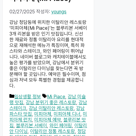
02/27/2025
작성자:
youngs
강남 청담동에 위치한 이탈리안 레스토랑
‘미피아체(Mi Piace)’는 블루리본 서베이
3개 리본을 받은 인기 맛집입니다. 신선
한 재료와 정통 이탈리아 요리를 현대적
으로 재해석한 메뉴가 특징이며, 특히 파
스타와 스테이크, 와인 페어링이 뛰어납
니다. 네이버 블로그와 캐치테이블에서도
높은 평가를 받았으며, 강남에서 분위기
좋은 이탈리안 다이닝을 찾는다면 꼭 방
문해야 할 곳입니다. 예약은 필수이며, 점
심과 저녁 모두 특별한 경험을 제공합니
다.
카
태
일상생활 정보
Mi Piace
,
강남 미슐
테
그
랭 맛집
,
강남 분위기 좋은 레스토랑
,
강남
고
스테이크
,
강남 이탈리안 레스토랑
,
강남
리
파스타 맛집
,
미피아체
,
미피아체 디너
,
미
피아체 런치
,
미피아체 예약
,
블루리본 맛
집
,
블루리본 서베이
,
와인 페어링
,
이탈리
안 다이닝
,
이탈리안 정통 레스토랑
,
청담