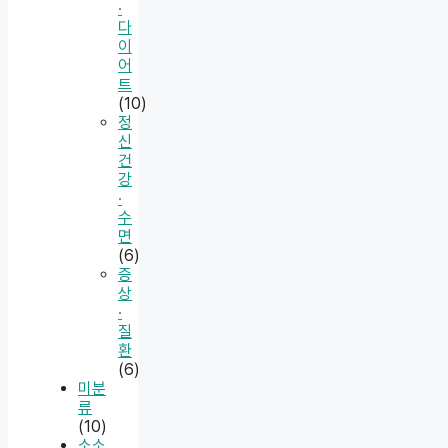
·
다
이
어
트
(10)
정
신
건
강
·
수
면
(6)
증
상
·
질
환
(6)
미분
류
(10)
소소