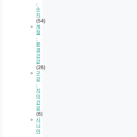
·
수
치
(54)
계
절
·
환
경
건
강
(28)
구
강
·
치
아
건
강
(8)
시
니
어