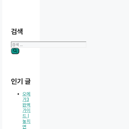
검색
검
색:
인기 글
오메
가3
완벽
가이
드 |
놓치
면