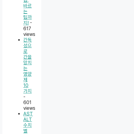
법,
바르
는
팁까
지!
-
617
views
간독
성으
로
간을
망치
는
영양
제
10
가지
-
601
views
AST
ALT
수치
별