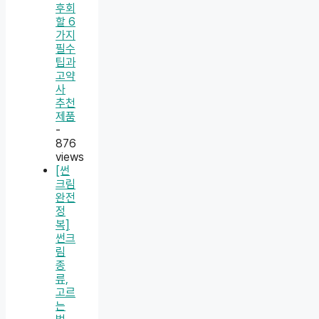
후회
할 6
가지
필수
팁과
고약
사
추천
제품
-
876
views
[썬
크림
완전
정
복]
썬크
림
종
류,
고르
는