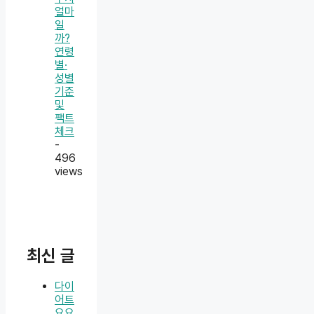
얼마
일
까?
연령
별·
성별
기준
및
팩트
체크
-
496
views
최신 글
다이
어트
요요