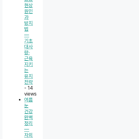
현상
원인
과
방지
법
—
기초
대사
량·
근육
지키
는
유지
전략
- 14
views
여름
눈
건강
완벽
정리
—
자외