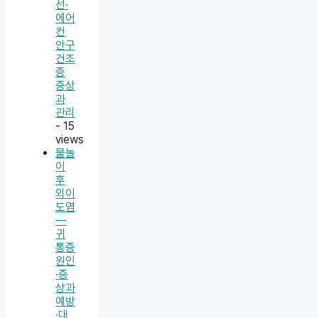
선·
에어
컨
안구
건조
증
증상
과
관리
- 15
views
물놀
이
후
외이
도염
—
귀
통증
원인
·증
상과
예방
·대