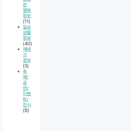
한
행복
정보
(11)
일상
생활
정보
(40)
재테
크
정보
(3)
축
제/
공
연/
이벤
트/
전시
(9)