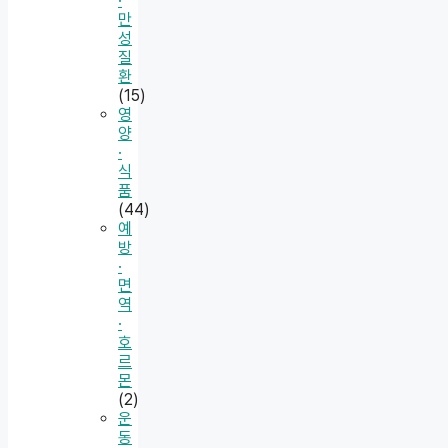
·
만
성
질
환
(15)
영
양
·
식
품
(44)
예
방
·
면
역
·
호
르
몬
(2)
운
동