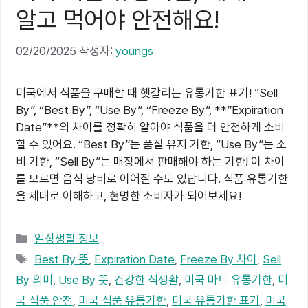
알고 먹어야 안전해요!
02/20/2025
작성자:
youngs
미국에서 식품을 구매할 때 헷갈리는 유통기한 표기! “Sell
By”, “Best By”, “Use By”, “Freeze By”, **”Expiration
Date”**의 차이를 정확히 알아야 식품을 더 안전하게 소비
할 수 있어요. “Best By”는 품질 유지 기한, “Use By”는 소
비 기한, “Sell By”는 매장에서 판매해야 하는 기한! 이 차이
를 모르면 음식 낭비로 이어질 수도 있답니다. 식품 유통기한
을 제대로 이해하고, 현명한 소비자가 되어보세요!
카
일상생활 정보
테
태
Best By 뜻
,
Expiration Date
,
Freeze By 차이
,
Sell
고
그
By 의미
,
Use By 뜻
,
건강한 식생활
,
미국 마트 유통기한
,
미
리
국 식품 안전
,
미국 식품 유통기한
,
미국 유통기한 표기
,
미국