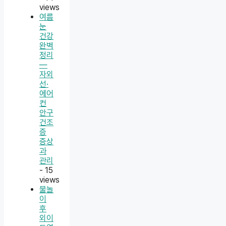
views
여름
눈
건강
완벽
정리
—
자외
선·
에어
컨
안구
건조
증
증상
과
관리
- 15
views
물놀
이
후
외이