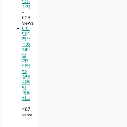
일 5
가지
-
506
views
비타
민D
정상
수치
얼마
일
까?
연령
별·
성별
기준
및
팩트
체크
-
487
views