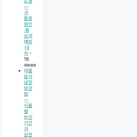
도염
—
귀
통증
원인
·증
상과
예방
·대
처
-
16
views
여름
음식
냉장
보관
법
—
식품
별
보관
기간
과
상한