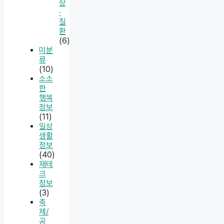
상
·
질
환
(6)
미분
류
(10)
소소
한
행복
정보
(11)
일상
생활
정보
(40)
재테
크
정보
(3)
축
제/
공