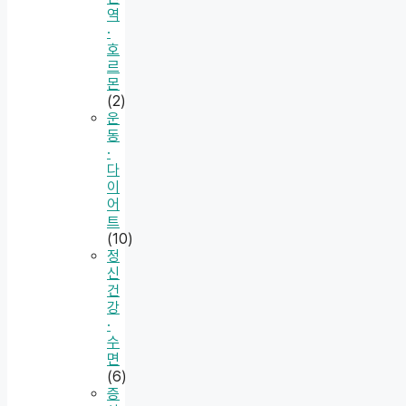
역
·
호
르
몬
(2)
운
동
·
다
이
어
트
(10)
정
신
건
강
·
수
면
(6)
증