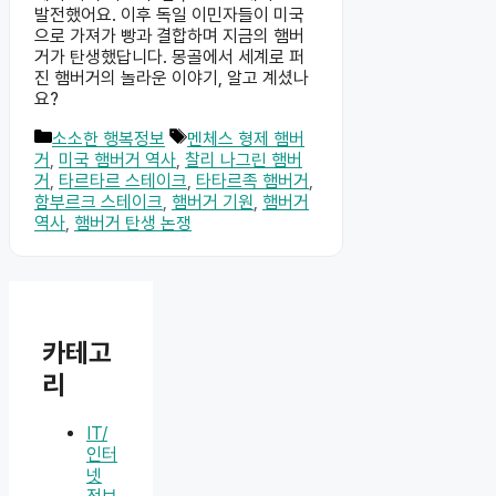
발전했어요. 이후 독일 이민자들이 미국
으로 가져가 빵과 결합하며 지금의 햄버
거가 탄생했답니다. 몽골에서 세계로 퍼
진 햄버거의 놀라운 이야기, 알고 계셨나
요?
카
태
소소한 행복정보
멘체스 형제 햄버
테
그
거
,
미국 햄버거 역사
,
찰리 나그린 햄버
고
거
,
타르타르 스테이크
,
타타르족 햄버거
,
리
함부르크 스테이크
,
햄버거 기원
,
햄버거
역사
,
햄버거 탄생 논쟁
카테고
리
IT/
인터
넷