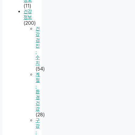
정보
(11)
건강
정보
(200)
건
강
검
진
·
수
치
(54)
계
절
·
환
경
건
강
(28)
구
강
·