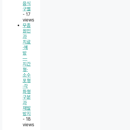
음식
구별
- 17
views
무좀
원인
과
치료
·예
방
—
지간
형·
소수
포형
·각
화형
구분
과
재발
방지
- 18
views