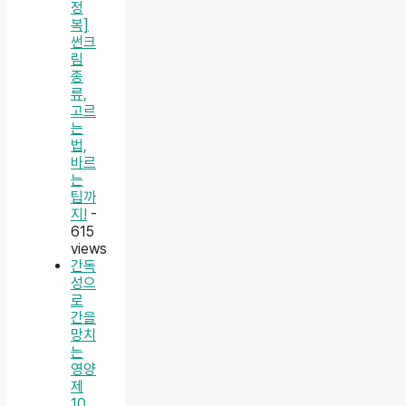
정
복]
썬크
림
종
류,
고르
는
법,
바르
는
팁까
지!
-
615
views
간독
성으
로
간을
망치
는
영양
제
10