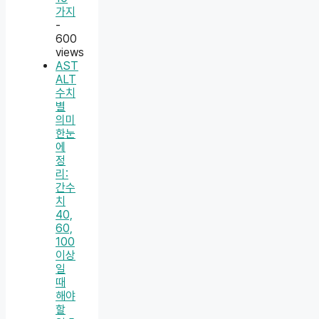
가지
-
600
views
AST
ALT
수치
별
의미
한눈
에
정
리:
간수
치
40,
60,
100
이상
일
때
해야
할