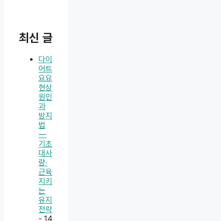
최신 글
다이
어트
요요
현상
원인
과
방지
법
—
기초
대사
량·
근육
지키
는
유지
전략
- 14