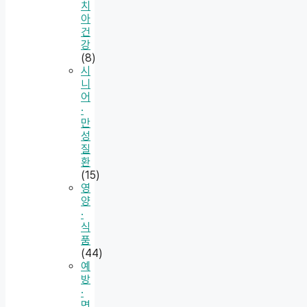
치
아
건
강
(8)
시
니
어
·
만
성
질
환
(15)
영
양
·
식
품
(44)
예
방
·
면