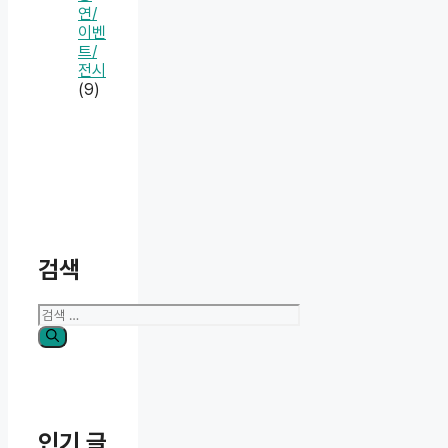
연/
이벤
트/
전시
(9)
검색
검
색:
인기 글