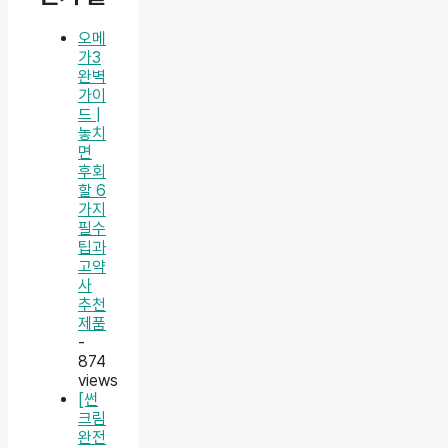
오메
가3
완벽
가이
드 |
놓치
면
후회
할 6
가지
필수
팁과
고약
사
추천
제품
-
874
views
[썬
크림
완전