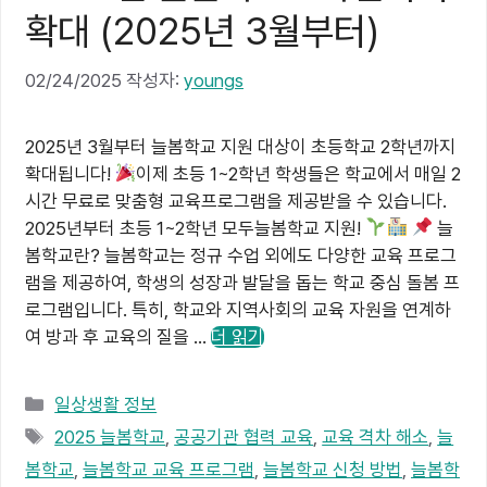
확대 (2025년 3월부터)
02/24/2025
작성자:
youngs
2025년 3월부터 늘봄학교 지원 대상이 초등학교 2학년까지
확대됩니다!
이제 초등 1~2학년 학생들은 학교에서 매일 2
시간 무료로 맞춤형 교육프로그램을 제공받을 수 있습니다.
2025년부터 초등 1~2학년 모두늘봄학교 지원!
늘
봄학교란? 늘봄학교는 정규 수업 외에도 다양한 교육 프로그
램을 제공하여, 학생의 성장과 발달을 돕는 학교 중심 돌봄 프
로그램입니다. 특히, 학교와 지역사회의 교육 자원을 연계하
여 방과 후 교육의 질을 …
더 읽기
카
일상생활 정보
테
태
2025 늘봄학교
,
공공기관 협력 교육
,
교육 격차 해소
,
늘
고
그
봄학교
,
늘봄학교 교육 프로그램
,
늘봄학교 신청 방법
,
늘봄학
리