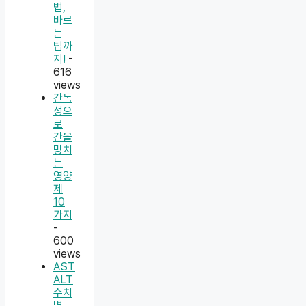
법,
바르
는
팁까
지!
-
616
views
간독
성으
로
간을
망치
는
영양
제
10
가지
-
600
views
AST
ALT
수치
별