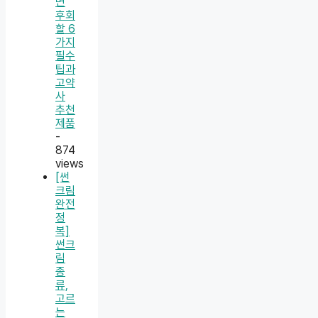
면
후회
할 6
가지
필수
팁과
고약
사
추천
제품
-
874
views
[썬
크림
완전
정
복]
썬크
림
종
류,
고르
는