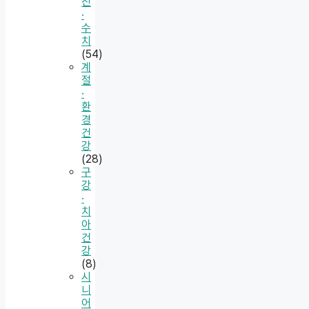
진
·
수
치
(54)
계
절
·
환
경
건
강
(28)
구
강
·
치
아
건
강
(8)
시
니
어