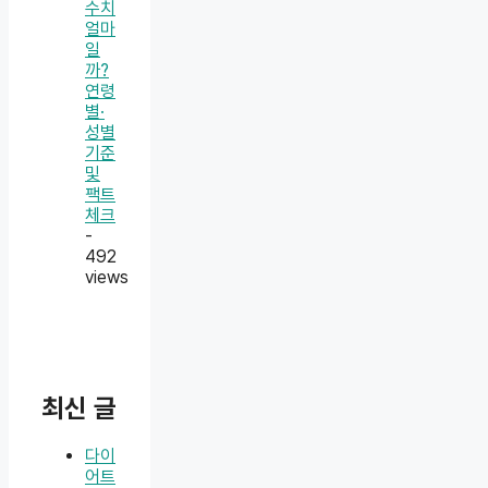
수치
얼마
일
까?
연령
별·
성별
기준
및
팩트
체크
-
492
views
최신 글
다이
어트