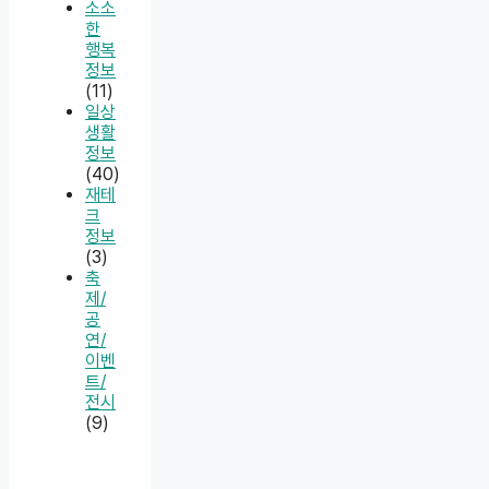
소소
한
행복
정보
(11)
일상
생활
정보
(40)
재테
크
정보
(3)
축
제/
공
연/
이벤
트/
전시
(9)