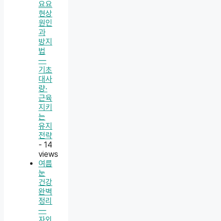
요요
현상
원인
과
방지
법
—
기초
대사
량·
근육
지키
는
유지
전략
- 14
views
여름
눈
건강
완벽
정리
—
자외