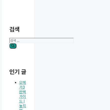
검색
검
색:
인기 글
오메
가3
완벽
가이
드 |
놓치