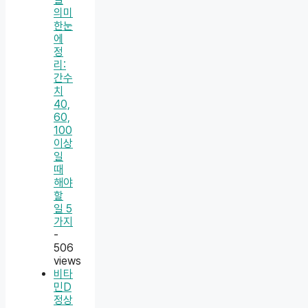
의미
한눈
에
정
리:
간수
치
40,
60,
100
이상
일
때
해야
할
일 5
가지
-
506
views
비타
민D
정상