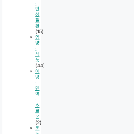
·
만
성
질
환
(15)
영
양
·
식
품
(44)
예
방
·
면
역
·
호
르
몬
(2)
운
동