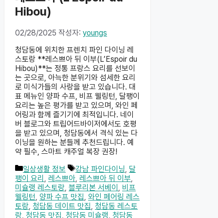
Hibou)
02/28/2025
작성자:
youngs
청담동에 위치한 프렌치 파인 다이닝 레
스토랑 **레스쁘아 뒤 이부(L’Espoir du
Hibou)**는 정통 프랑스 요리를 선보이
는 곳으로, 아늑한 분위기와 섬세한 요리
로 미식가들의 사랑을 받고 있습니다. 대
표 메뉴인 양파 수프, 비프 웰링턴, 달팽이
요리는 높은 평가를 받고 있으며, 와인 페
어링과 함께 즐기기에 최적입니다. 네이
버 블로그와 트립어드바이저에서도 호평
을 받고 있으며, 청담동에서 격식 있는 다
이닝을 원하는 분들께 추천드립니다. 예
약 필수, 스마트 캐주얼 복장 권장!
카
태
일상생활 정보
강남 파인다이닝
,
달
테
그
팽이 요리
,
레스쁘아
,
레스쁘아 뒤 이부
,
고
미슐랭 레스토랑
,
블루리본 서베이
,
비프
리
웰링턴
,
양파 수프 맛집
,
와인 페어링 레스
토랑
,
청담동 데이트 맛집
,
청담동 레스토
랑
,
청담동 맛집
,
청담동 미슐랭
,
청담동