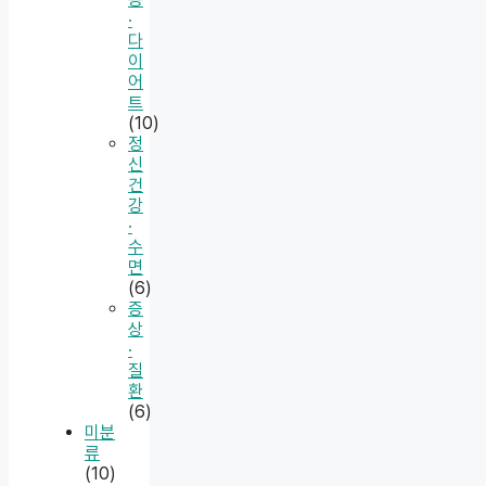
·
다
이
어
트
(10)
정
신
건
강
·
수
면
(6)
증
상
·
질
환
(6)
미분
류
(10)