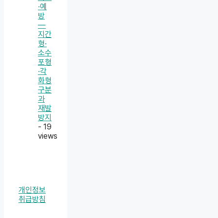
·예
방
—
지간
형·
소수
포형
·각
화형
구분
과
재발
방지
- 19
views
개인정보
취급방침