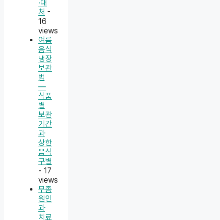
·대
처
-
16
views
여름
음식
냉장
보관
법
—
식품
별
보관
기간
과
상한
음식
구별
- 17
views
무좀
원인
과
치료