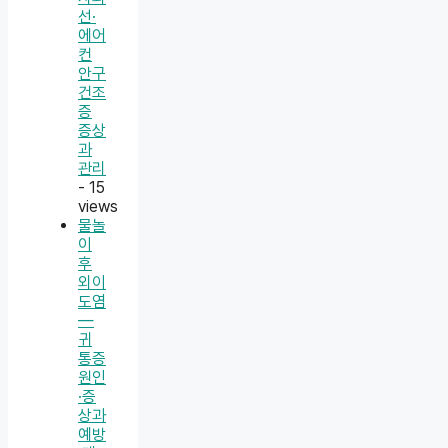
선·
에어
컨
안구
건조
증
증상
과
관리
- 15
views
물놀
이
후
외이
도염
—
귀
통증
원인
·증
상과
예방