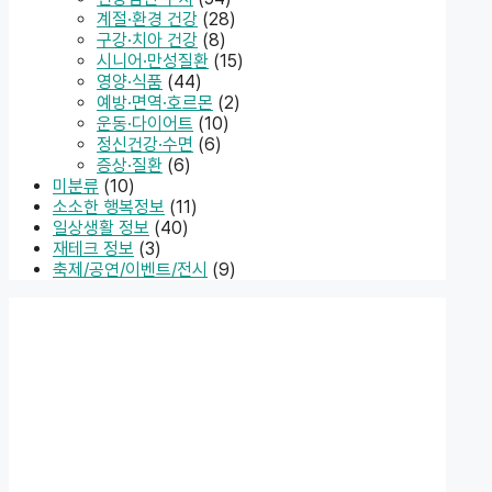
계절·환경 건강
(28)
구강·치아 건강
(8)
시니어·만성질환
(15)
영양·식품
(44)
예방·면역·호르몬
(2)
운동·다이어트
(10)
정신건강·수면
(6)
증상·질환
(6)
미분류
(10)
소소한 행복정보
(11)
일상생활 정보
(40)
재테크 정보
(3)
축제/공연/이벤트/전시
(9)