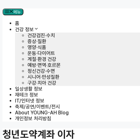
메뉴
홈
건강 정보
건강검진·수치
증상·질환
영양·식품
운동·다이어트
계절·환경 건강
예방·면역·호르몬
정신건강·수면
시니어·만성질환
구강·치아 건강
일상생활 정보
재테크 정보
IT/인터넷 정보
축제/공연/이벤트/전시
About YOUNG-AH Blog
개인정보 처리방침
청년도약계좌 이자