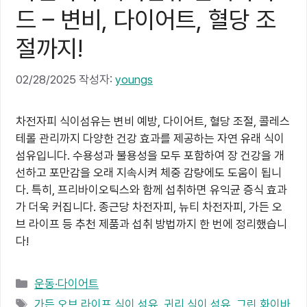
드 – 변비, 다이어트, 혈당 조
절까지!
02/28/2025
작성자:
youngs
차전자피 식이섬유는 변비 예방, 다이어트, 혈당 조절, 콜레스
테롤 관리까지 다양한 건강 효과를 제공하는 자연 유래 식이
섬유입니다. 수용성과 불용성을 모두 포함하여 장 건강을 개
선하고 포만감을 오래 지속시켜 체중 감량에도 도움이 됩니
다. 특히, 프리바이오틱스와 함께 섭취하면 유익균 증식 효과
가 더욱 커집니다. 종근당 차전자피, 뉴티 차전자피, 가든 오
브 라이프 등 추천 제품과 섭취 방법까지 한 번에 정리했습니
다!
카
운동·다이어트
테
태
가든 오브 라이프 식이 섬유
,
귀리 식이 섬유
,
그린 화이바