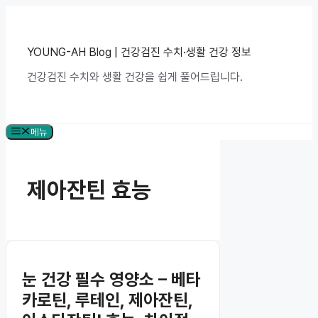
컨
텐
츠
로
YOUNG-AH Blog | 건강검진 수치·생활 건강 정보
건
건강검진 수치와 생활 건강을 쉽게 풀어드립니다.
너
뛰
기
메뉴
제아잔틴 효능
눈 건강 필수 영양소 – 베타
카로틴, 루테인, 제아잔틴,