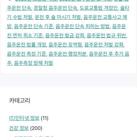
고
그
주운전 단속
,
경찰청 음주운전 단속
,
도로교통법 개정안
,
술타
리
기 수법 처벌
,
운전 후 술 마시기 처벌
,
음주운전 교통사고 예
방
,
음주운전 단속 기준
,
음주운전 단속 피하는 방법
,
음주운
전 면허 취소 기준
,
음주운전 벌금 강화
,
음주운전 법규 위반
,
음주운전 법률 개정
,
음주운전 징역형
,
음주운전 처벌 강화
,
음주운전 측정 기준
,
음주운전 행정처분
,
음주운전 후 추가 음
주
,
음주측정 방해 처벌
카테고리
IT/인터넷 정보
(11)
건강 정보
(200)