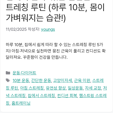
트레칭 루틴 (하루 10분, 몸이
가벼워지는 습관!)
11/02/2025
작성자:
youngs
하루 10분, 집에서 쉽게 따라 할 수 있는 스트레칭 루틴 5가
지! 아침·저녁으로 실천하면 뭉친 근육이 풀리고 컨디션도 확
달라져요. 꾸준함이 건강을 만듭니다.
카
운동·다이어트
테
태
10분 운동
,
간단한 운동
,
고양이자세
,
근육 이완
,
스트레
고
그
칭 루틴
,
아침 스트레칭
,
유연성 향상
,
일상운동
,
자세 교정
,
저
리
녁 스트레칭
,
집에서 스트레칭
,
컨디션 회복
,
햄스트링 스트레
칭
,
홈트레이닝