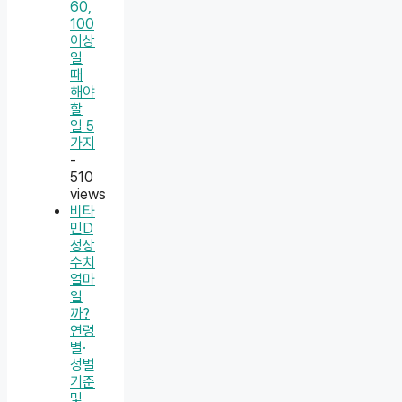
60,
100
이상
일
때
해야
할
일 5
가지
-
510
views
비타
민D
정상
수치
얼마
일
까?
연령
별·
성별
기준
및