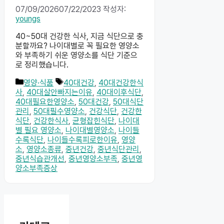
07/09/2026
07/22/2023
작성자:
youngs
40~50대 건강한 식사, 지금 식단으로 충
분할까요? 나이대별로 꼭 필요한 영양소
와 부족하기 쉬운 영양소를 식단 기준으
로 정리했습니다.
카
태
영양·식품
40대건강
,
40대건강한식
테
그
사
,
40대살안빠지는이유
,
40대이후식단
,
고
40대필요한영양소
,
50대건강
,
50대식단
리
관리
,
50대필수영양소
,
건강식단
,
건강한
식단
,
건강한식사
,
균형잡힌식단
,
나이대
별 필요 영양소
,
나이대별영양소
,
나이들
수록식단
,
나이들수록피로한이유
,
영양
소
,
영양소종류
,
중년건강
,
중년식단관리
,
중년식습관개선
,
중년영양소부족
,
중년영
양소부족증상