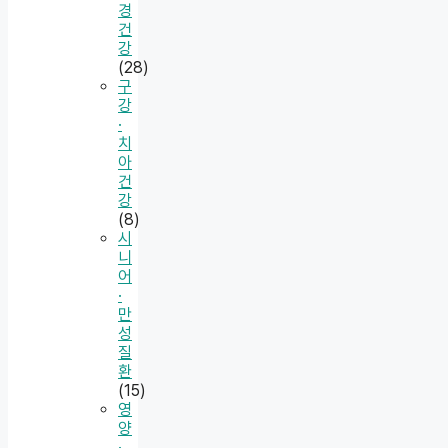
경
건
강
(28)
구
강
·
치
아
건
강
(8)
시
니
어
·
만
성
질
환
(15)
영
양
·