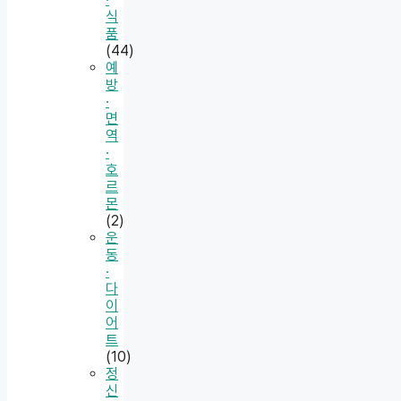
식
품
(44)
예
방
·
면
역
·
호
르
몬
(2)
운
동
·
다
이
어
트
(10)
정
신