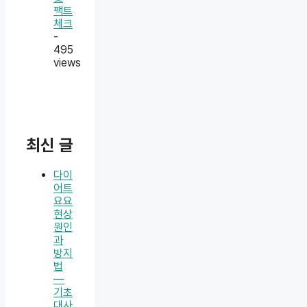
팩트
체크
-
495
views
최신 글
다이
어트
요요
현상
원인
과
방지
법
—
기초
대사