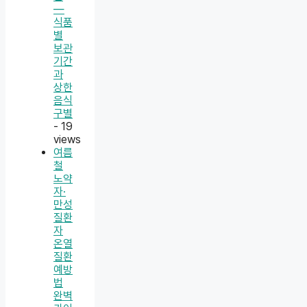
—
식품
별
보관
기간
과
상한
음식
구별
- 19
views
여름
철
노약
자·
만성
질환
자
온열
질환
예방
법
완벽