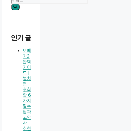
색:
인기 글
오메
가3
완벽
가이
드 |
놓치
면
후회
할 6
가지
필수
팁과
고약
사
추천