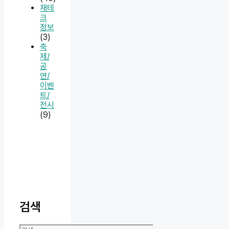
재테
크
정보
(3)
축
제/
공
연/
이벤
트/
전시
(9)
검색
검