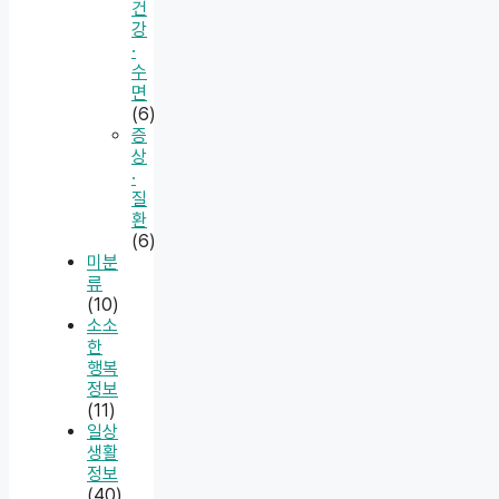
건
강
·
수
면
(6)
증
상
·
질
환
(6)
미분
류
(10)
소소
한
행복
정보
(11)
일상
생활
정보
(40)