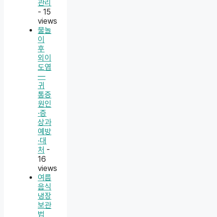
관리
- 15
views
물놀
이
후
외이
도염
—
귀
통증
원인
·증
상과
예방
·대
처
-
16
views
여름
음식
냉장
보관
법