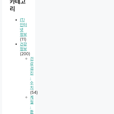
카테고
리
IT/
인터
넷
정보
(11)
건강
정보
(200)
건
강
검
진
·
수
치
(54)
계
절
·
환