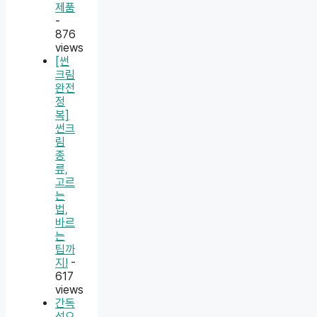
제품
-
876
views
[썬
크림
완전
정
복]
썬크
림
종
류,
고르
는
법,
바르
는
팁까
지!
-
617
views
간독
성으