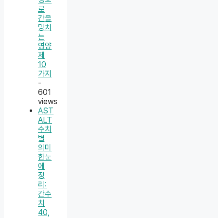
로
간을
망치
는
영양
제
10
가지
-
601
views
AST
ALT
수치
별
의미
한눈
에
정
리:
간수
치
40,