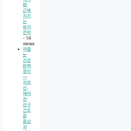
량·
근육
지키
는
유지
전략
- 14
views
여름
눈
건강
완벽
정리
—
자외
선·
에어
컨
안구
건조
증
증상
과