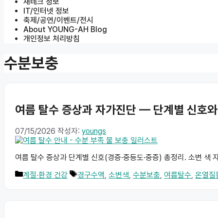
재테크 정보
IT/인터넷 정보
축제/공연/이벤트/전시
About YOUNG-AH Blog
개인정보 처리방침
수분보충
여름 탈수 증상과 자가진단 — 단계별 신호와
07/15/2026
작성자:
youngs
여름 탈수 증상과 단계별 신호(경증·중등도·중증) 총정리. 소변 색
카
태
계절·환경 건강
경구수액
,
소변색
,
수분보충
,
여름탈수
,
온열질
테
그
고
리