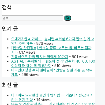
검색
검
색:
인기 글
오메가3 완벽 가이드 | 놓치면 후회할 6가지 필수 팁과 고
약사 추천 제품
- 876 views
[썬크림 완전정복] 썬크림 종류, 고르는 법, 바르는 팁까
지!
- 617 views
간독성으로 간을 망치는 영양제 10가지
- 601 views
AST ALT 수치별 의미 한눈에 정리: 간수치 40, 60, 100
이상일 때 해야 할 일 5가지
- 510 views
비타민D 정상 수치 얼마일까? 연령별·성별 기준 및 팩트
체크
- 496 views
최신 글
다이어트 요요현상 원인과 방지법 — 기초대사량·근육 지
키는 유지 전략
- 14 views
여름 눈 건강 완벽정리 — 자외선·에어컨 안구건조증 증상