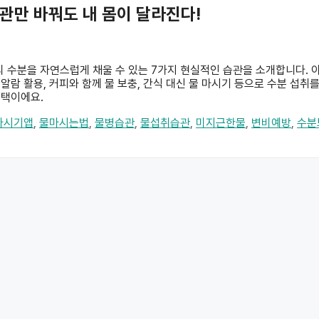
습관만 바꿔도 내 몸이 달라진다!
L의 수분을 자연스럽게 채울 수 있는 7가지 현실적인 습관을 소개합니다. 
앱 알람 활용, 커피와 함께 물 보충, 간식 대신 물 마시기 등으로 수분 섭취
선택이에요.
마시기앱
,
물마시는법
,
물병습관
,
물섭취습관
,
미지근한물
,
변비예방
,
수분