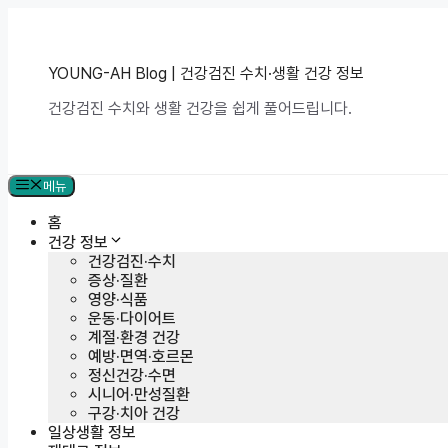
컨
텐
츠
로
YOUNG-AH Blog | 건강검진 수치·생활 건강 정보
건
건강검진 수치와 생활 건강을 쉽게 풀어드립니다.
너
뛰
기
메뉴
홈
건강 정보
건강검진·수치
증상·질환
영양·식품
운동·다이어트
계절·환경 건강
예방·면역·호르몬
정신건강·수면
시니어·만성질환
구강·치아 건강
일상생활 정보