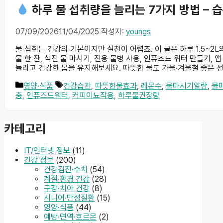
하루 물 섭취량을 늘리는 7가지 방법 – 
07/09/2026
11/04/2025
작성자:
youngs
물 섭취는 건강의 기본이지만 실천이 어렵죠. 이 글은 하루 1.5~2
물 한 잔, 식전 물 마시기, 전용 물병 사용, 인퓨즈드 워터 만들기, 
늘리고 건강한 몸을 유지해보세요. 따뜻한 물도 가을·겨울철 좋은 
카
태
영양·식품
건강습관
,
따뜻한물효과
,
레몬수
,
물마시기알람
,
물
테
그
충
,
인퓨즈드워터
,
커피이뇨작용
,
하루물권장량
고
리
카테고리
IT/인터넷 정보
(11)
건강 정보
(200)
건강검진·수치
(54)
계절·환경 건강
(28)
구강·치아 건강
(8)
시니어·만성질환
(15)
영양·식품
(44)
예방·면역·호르몬
(2)