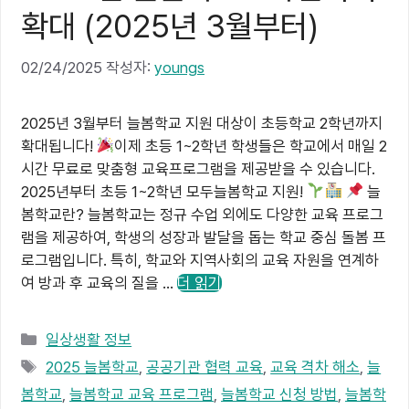
확대 (2025년 3월부터)
02/24/2025
작성자:
youngs
2025년 3월부터 늘봄학교 지원 대상이 초등학교 2학년까지
확대됩니다!
이제 초등 1~2학년 학생들은 학교에서 매일 2
시간 무료로 맞춤형 교육프로그램을 제공받을 수 있습니다.
2025년부터 초등 1~2학년 모두늘봄학교 지원!
늘
봄학교란? 늘봄학교는 정규 수업 외에도 다양한 교육 프로그
램을 제공하여, 학생의 성장과 발달을 돕는 학교 중심 돌봄 프
로그램입니다. 특히, 학교와 지역사회의 교육 자원을 연계하
여 방과 후 교육의 질을 …
더 읽기
카
일상생활 정보
테
태
2025 늘봄학교
,
공공기관 협력 교육
,
교육 격차 해소
,
늘
고
그
봄학교
,
늘봄학교 교육 프로그램
,
늘봄학교 신청 방법
,
늘봄학
리