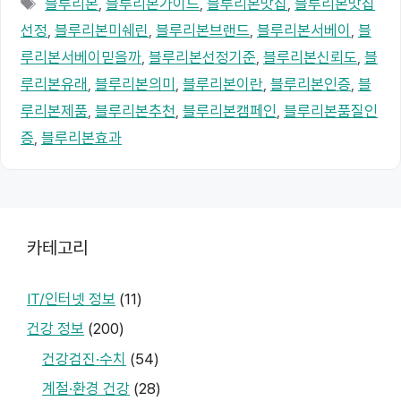
블루리본
,
블루리본가이드
,
블루리본맛집
,
블루리본맛집
고
그
선정
,
블루리본미쉐린
,
블루리본브랜드
,
블루리본서베이
,
블
리
루리본서베이믿을까
,
블루리본선정기준
,
블루리본신뢰도
,
블
루리본유래
,
블루리본의미
,
블루리본이란
,
블루리본인증
,
블
루리본제품
,
블루리본추천
,
블루리본캠페인
,
블루리본품질인
증
,
블루리본효과
카테고리
IT/인터넷 정보
(11)
건강 정보
(200)
건강검진·수치
(54)
계절·환경 건강
(28)