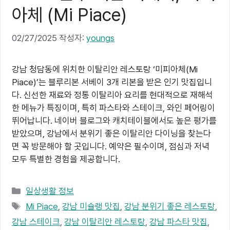
아체 (Mi Piace)
02/27/2025
작성자:
youngs
강남 청담동에 위치한 이탈리안 레스토랑 ‘미피아체(Mi
Piace)’는 블루리본 서베이 3개 리본을 받은 인기 맛집입니
다. 신선한 재료와 정통 이탈리아 요리를 현대적으로 재해석
한 메뉴가 특징이며, 특히 파스타와 스테이크, 와인 페어링이
뛰어납니다. 네이버 블로그와 캐치테이블에서도 높은 평가를
받았으며, 강남에서 분위기 좋은 이탈리안 다이닝을 찾는다
면 꼭 방문해야 할 곳입니다. 예약은 필수이며, 점심과 저녁
모두 특별한 경험을 제공합니다.
카
일상생활 정보
테
태
Mi Piace
,
강남 미슐랭 맛집
,
강남 분위기 좋은 레스토랑
,
고
그
강남 스테이크
,
강남 이탈리안 레스토랑
,
강남 파스타 맛집
,
리