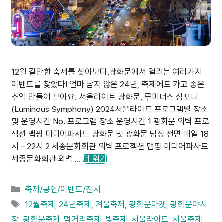
12월 갈만한 축제를 찾아보다,광화문에서 열리는 여러가지
이벤트를 찾았다! 얼마 남지 않은 24년, 축제에도 가고 좋은
추억 만들어 보아요. 서울라이트 광화문, 루미너스 심포니
(Luminous Symphony) 2024서울라이트 프로그램별 장소
및 운영시간 No. 프로그램 장소 운영시간 1 광화문 외벽 프로
젝션 맵핑 미디어파사드 광화문 및 광화문 담장 전면 매일 18
시 – 22시 2 세종문화회관 외벽 프로젝션 맵핑 미디어파사드
세종문화회관 외벽 …
더 읽기
카
축제/공연/이벤트/전시
테
태
12월축제
,
24년축제
,
겨울축제
,
광화문마켓
,
광화문야시
고
그
장
,
광화문축제
,
먹거리축제
,
빛축제
,
서울라이트
,
서울축제
,