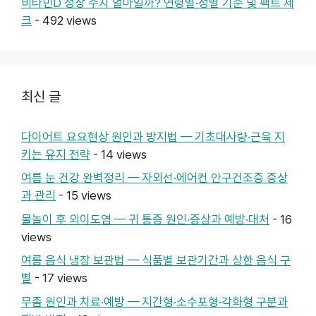
비타민D 정상 수치 얼마일까? 연령별·성별 기준 및 팩트 체
크
- 492 views
최신 글
다이어트 요요현상 원인과 방지법 — 기초대사량·근육 지
키는 유지 전략
- 14 views
여름 눈 건강 완벽정리 — 자외선·에어컨 안구건조증 증상
과 관리
- 15 views
물놀이 후 외이도염 — 귀 통증 원인·증상과 예방·대처
- 16
views
여름 음식 냉장 보관법 — 식품별 보관기간과 상한 음식 구
별
- 17 views
무좀 원인과 치료·예방 — 지간형·소수포형·각화형 구분과