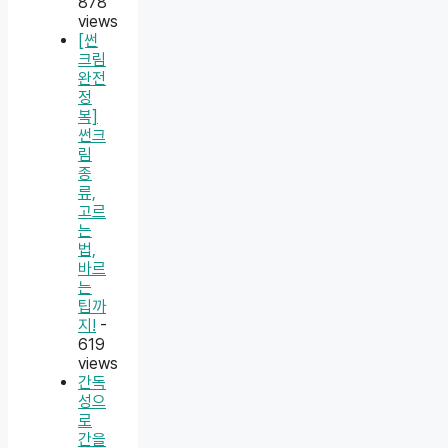
878
views
[썬
크림
완전
정
복]
썬크
림
종
류,
고르
는
법,
바르
는
팁까
지!
-
619
views
간독
성으
로
간을