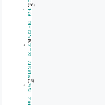
강
(28)
구
강
·
치
아
건
강
(8)
시
니
어
·
만
성
질
환
(15)
영
양
·
식
품