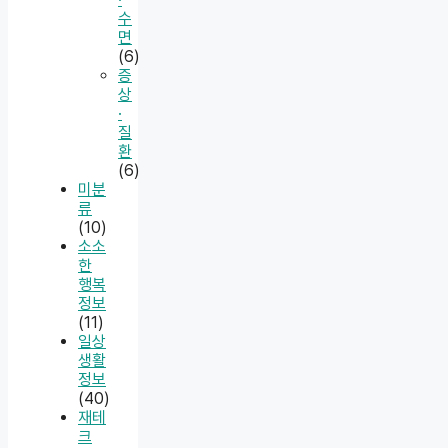
수
면
(6)
증
상
·
질
환
(6)
미분
류
(10)
소소
한
행복
정보
(11)
일상
생활
정보
(40)
재테
크