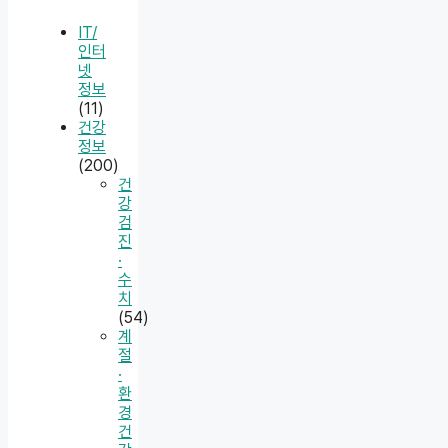
IT/
인터
넷
정보
(11)
건강
정보
(200)
건
강
검
진
·
수
치
(54)
계
절
·
환
경
건