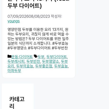
두부 다이어트)
07/09/2026
08/08/2023
작성자:
youngs
영양만점 두부를 이용한 요리 13가지, 원
하는 두부요리, 귀찮지 않게 바로 먹을 수
있는 방법은? 두부 다이어트를 위한 일주
일분의 식단까지 소개합니다. #두부효능
#두부영양소 #두부다이어트 #두부반찬
카
태
운동·다이어트
두부
,
두부다이어트
,
테
그
두부레시피
,
두부반찬
,
두부영양소
,
두부
고
요리
,
두부의효능
,
두부좋은점
,
두부효능
,
리
마파두부
카테고
리