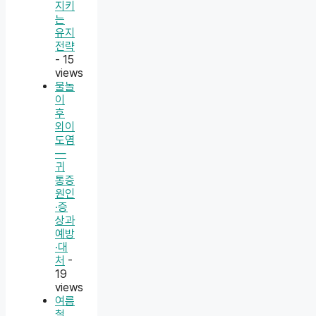
지키
는
유지
전략
- 15
views
물놀
이
후
외이
도염
—
귀
통증
원인
·증
상과
예방
·대
처
-
19
views
여름
철