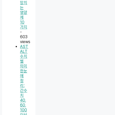
망치
는
영양
제
10
가지
-
603
views
AST
ALT
수치
별
의미
한눈
에
정
리:
간수
치
40,
60,
100
이상