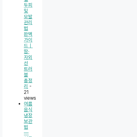
두피
및
모발
관리
법
완벽
가이
드｜
땀·
자외
선
트러
블
총정
리
-
21
views
여름
음식
냉장
보관
법
—