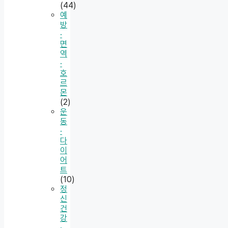
(44)
예
방
·
면
역
·
호
르
몬
(2)
운
동
·
다
이
어
트
(10)
정
신
건
강
·