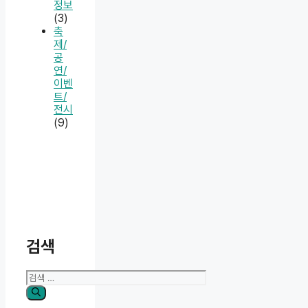
정보
(3)
축
제/
공
연/
이벤
트/
전시
(9)
검색
검
색: