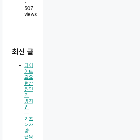
-
507
views
최신 글
다이
어트
요요
현상
원인
과
방지
법
—
기초
대사
량·
근육