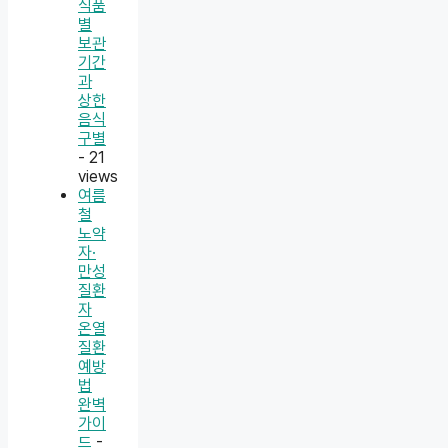
식품
별
보관
기간
과
상한
음식
구별
- 21
views
여름
철
노약
자·
만성
질환
자
온열
질환
예방
법
완벽
가이
드
-