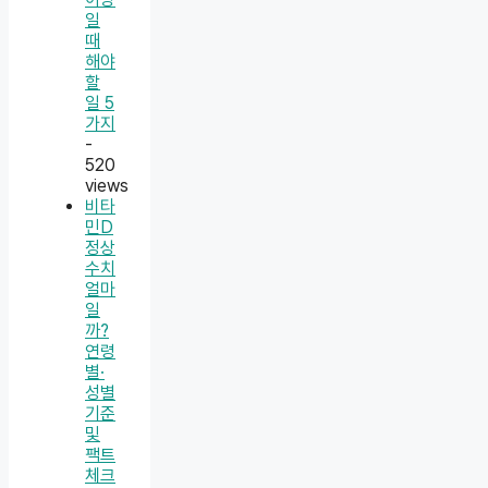
일
때
해야
할
일 5
가지
-
520
views
비타
민D
정상
수치
얼마
일
까?
연령
별·
성별
기준
및
팩트
체크