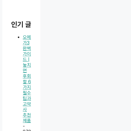
인기 글
오메
가3
완벽
가이
드 |
놓치
면
후회
할 6
가지
필수
팁과
고약
사
추천
제품
-