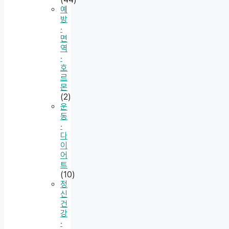
예
방
·
면
역
·
호
르
몬
(2)
운
동
·
다
이
어
트
(10)
정
신
건
강
·