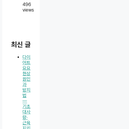
496
views
최신 글
다이
어트
요요
현상
원인
과
방지
법
—
기초
대사
량·
근육
지키