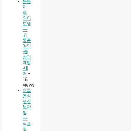
물놀
이
후
외이
도염
—
귀
통증
원인
·증
상과
예방
·대
처
-
18
views
여름
음식
냉장
보관
법
—
식품
별