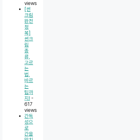
views
[썬
크림
완전
정
복]
썬크
림
종
류,
고르
는
법,
바르
는
팁까
지!
-
617
views
간독
성으
로
간을
망치