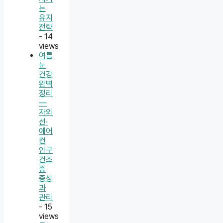
는
유지
전략
- 14
views
여름
눈
건강
완벽
정리
—
자외
선·
에어
컨
안구
건조
증
증상
과
관리
- 15
views