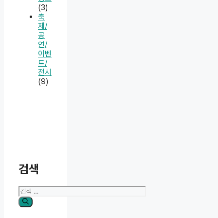
(3)
축
제/
공
연/
이벤
트/
전시
(9)
검색
검
색: