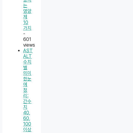
는
영양
제
10
가지
-
601
views
AST
ALT
수치
별
의미
한눈
에
정
리:
간수
치
40,
60,
100
이상