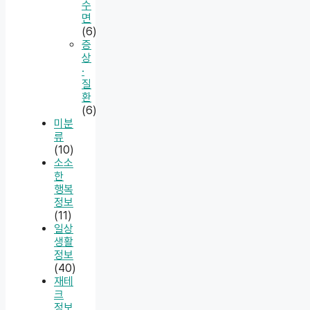
수
면
(6)
증
상
·
질
환
(6)
미분
류
(10)
소소
한
행복
정보
(11)
일상
생활
정보
(40)
재테
크
정보