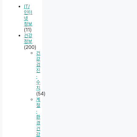
IT/
인터
넷
정보
(11)
건강
정보
(200)
건
강
검
진
·
수
치
(54)
계
절
·
환
경
건
강