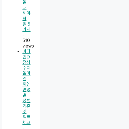
일
때
해야
할
일 5
가지
-
510
views
비타
민D
정상
수치
얼마
일
까?
연령
별·
성별
기준
및
팩트
체크
-