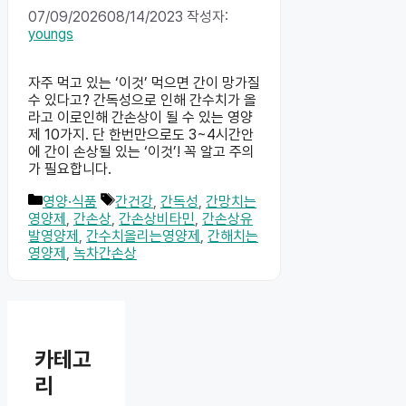
07/09/2026
08/14/2023
작성자:
youngs
자주 먹고 있는 ‘이것’ 먹으면 간이 망가질
수 있다고? 간독성으로 인해 간수치가 올
라고 이로인해 간손상이 될 수 있는 영양
제 10가지. 단 한번만으로도 3~4시간안
에 간이 손상될 있는 ‘이것’! 꼭 알고 주의
가 필요합니다.
카
태
영양·식품
간건강
,
간독성
,
간망치는
테
그
영양제
,
간손상
,
간손상비타민
,
간손상유
고
발영양제
,
간수치올리는영양제
,
간해치는
리
영양제
,
녹차간손상
카테고
리