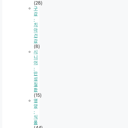
(28)
구
강
·
치
아
건
강
(8)
시
니
어
·
만
성
질
환
(15)
영
양
·
식
품
(44)