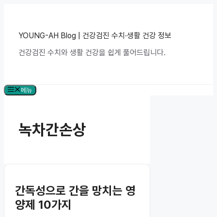
컨
텐
츠
로
YOUNG-AH Blog | 건강검진 수치·생활 건강 정보
건
건강검진 수치와 생활 건강을 쉽게 풀어드립니다.
너
뛰
기
메뉴
녹차간손상
간독성으로 간을 망치는 영
양제 10가지