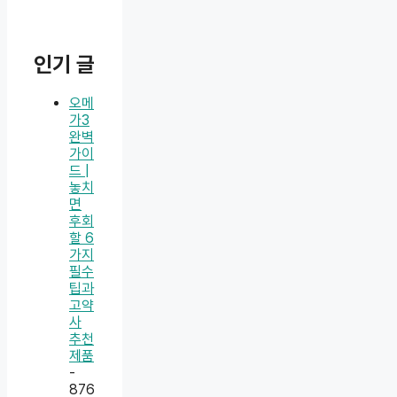
인기 글
오메
가3
완벽
가이
드 |
놓치
면
후회
할 6
가지
필수
팁과
고약
사
추천
제품
-
876