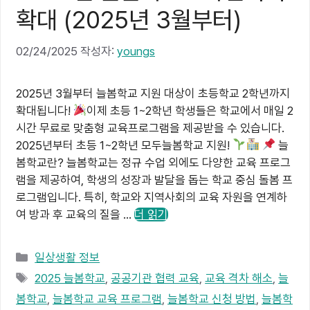
확대 (2025년 3월부터)
02/24/2025
작성자:
youngs
2025년 3월부터 늘봄학교 지원 대상이 초등학교 2학년까지
확대됩니다!
이제 초등 1~2학년 학생들은 학교에서 매일 2
시간 무료로 맞춤형 교육프로그램을 제공받을 수 있습니다.
2025년부터 초등 1~2학년 모두늘봄학교 지원!
늘
봄학교란? 늘봄학교는 정규 수업 외에도 다양한 교육 프로그
램을 제공하여, 학생의 성장과 발달을 돕는 학교 중심 돌봄 프
로그램입니다. 특히, 학교와 지역사회의 교육 자원을 연계하
여 방과 후 교육의 질을 …
더 읽기
카
일상생활 정보
테
태
2025 늘봄학교
,
공공기관 협력 교육
,
교육 격차 해소
,
늘
고
그
봄학교
,
늘봄학교 교육 프로그램
,
늘봄학교 신청 방법
,
늘봄학
리