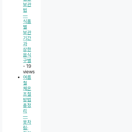
보관
법
—
식품
별
보관
기간
과
상한
음식
구별
- 19
views
여름
철
체온
조절
방법
총정
리
—
옷차
림·