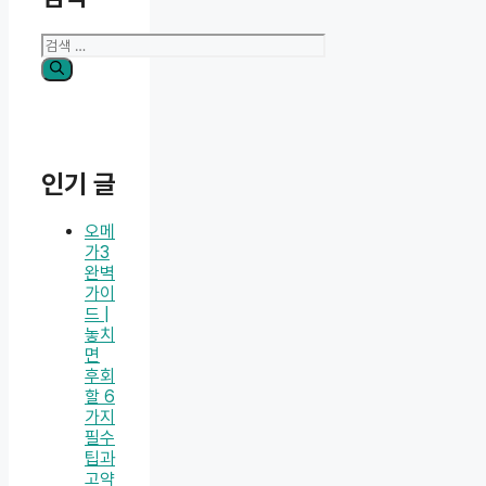
검
색:
인기 글
오메
가3
완벽
가이
드 |
놓치
면
후회
할 6
가지
필수
팁과
고약