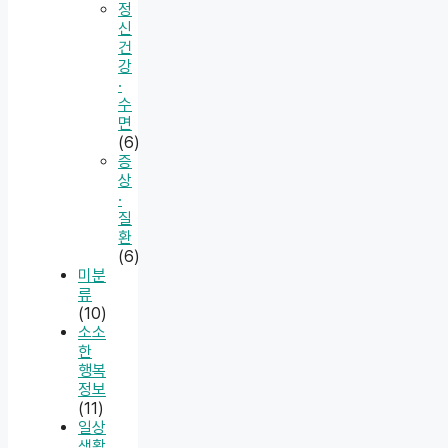
정
신
건
강
·
수
면
(6)
증
상
·
질
환
(6)
미분
류
(10)
소소
한
행복
정보
(11)
일상
생활