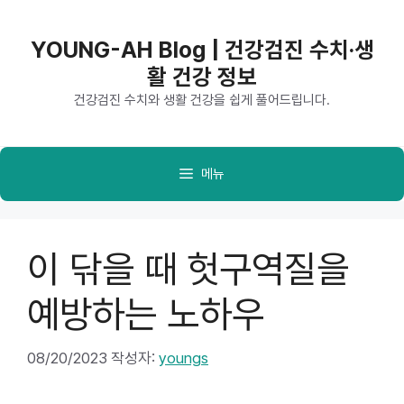
컨
텐
YOUNG-AH Blog | 건강검진 수치·생
츠
활 건강 정보
로
건
건강검진 수치와 생활 건강을 쉽게 풀어드립니다.
너
뛰
기
메뉴
이 닦을 때 헛구역질을
예방하는 노하우
08/20/2023
작성자:
youngs