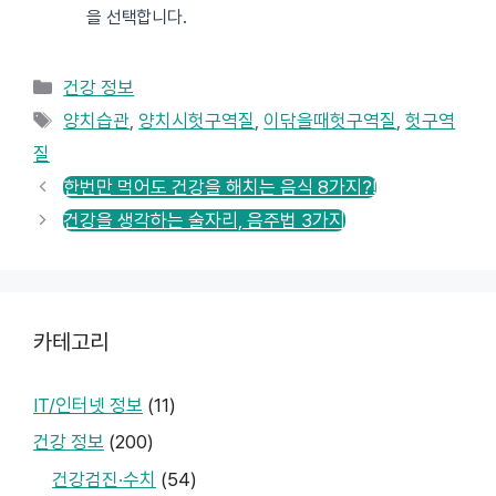
을 선택합니다.
카
건강 정보
테
태
양치습관
,
양치시헛구역질
,
이닦을때헛구역질
,
헛구역
고
그
질
리
한번만 먹어도 건강을 해치는 음식 8가지?!
건강을 생각하는 술자리, 음주법 3가지
카테고리
IT/인터넷 정보
(11)
건강 정보
(200)
건강검진·수치
(54)