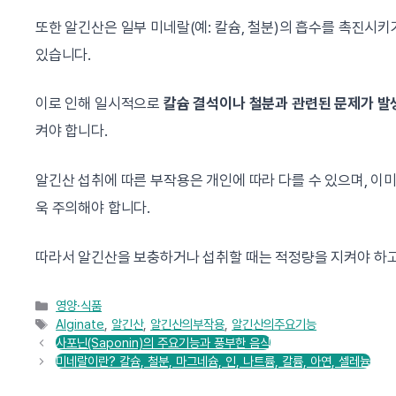
또한 알긴산은 일부 미네랄(예: 칼슘, 철분)의 흡수를 촉진시
있습니다.
이로 인해 일시적으로
칼슘 결석이나 철분과 관련된 문제가 발
켜야 합니다.
알긴산 섭취에 따른 부작용은 개인에 따라 다를 수 있으며, 이
욱 주의해야 합니다.
따라서 알긴산을 보충하거나 섭취할 때는 적정량을 지켜야 하고,
카
영양·식품
테
태
Alginate
,
알긴산
,
알긴산의부작용
,
알긴산의주요기능
고
그
사포닌(Saponin)의 주요기능과 풍부한 음식
리
미네랄이란? 칼슘, 철분, 마그네슘, 인, 나트륨, 칼륨, 아연, 셀레늄