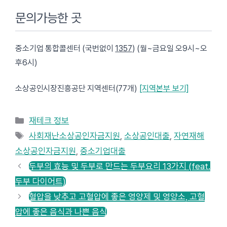
문의가능한 곳
중소기업 통합콜센터 (국번없이
1357
) (월~금요일 오9시~오
후6시)
소상공인시장진흥공단 지역센터(77개)
[지역본부 보기]
카
재테크 정보
테
태
사회재난소상공인자금지원
,
소상공인대출
,
자연재해
고
그
소상공인자금지원
,
중소기업대출
리
두부의 효능 및 두부로 만드는 두부요리 13가지 (feat.
두부 다이어트)
혈압을 낮추고 고혈압에 좋은 영양제 및 영양소, 고혈
압에 좋은 음식과 나쁜 음식